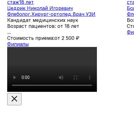
стаж
18 лет
ст
Цедрик Николай Игоревич
Бо
Флеболог
,
Хирург-ортопед
,
Врач УЗИ
Фл
Кандидат медицинских наук
Во
Возраст пациентов: от 18 лет
Ст
...
Фи
Стоимость приема:
от 2 500
₽
Филиалы