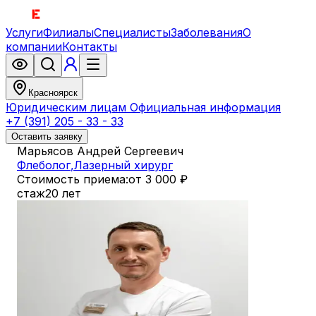
Услуги
Филиалы
Специалисты
Заболевания
О
компании
Контакты
Красноярск
Юридическим лицам
Официальная информация
+7 (391) 205 - 33 - 33
Оставить заявку
Марьясов Андрей Сергеевич
Флеболог
,
Лазерный хирург
Стоимость приема:
от 3 000 ₽
стаж
20 лет