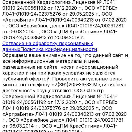
Современной Кардиологии» Лицензия № Л041-
01019-24/00561192 от 17.12.2020 г., ООО «ТЕРВЕ»
Л041-01019-24/02375276 от 29.05.2025 г., ООО
«АртраВита» Л041-01019-24/00340213 от 07.02.2020
г., ООО «Врачебное дело» Л041-01019-24/00291781
от 06.03.2014 г., ООО «ЦПМ КрасОптима» Л041-
01019-24/00338913 от 20.09.2018 г.
Согласие на обработку персональных
данных
Политика конфиденциальности
Обращаем ваше внимание на то, что данный сайт и
все информационные материалы и цены,
размещенные на сайте, носят информационный
характер и ни при каких условиях не являются
публичной офертой. Проверить актуальные цены
можно по телефону +7(391)205-33-33 Медицинскую
деятельность осуществляют: ООО «Центр
Современной Кардиологии» Лицензия № Л041-
01019-24/00561192 от 17.12.2020 г., ООО «ТЕРВЕ»
Л041-01019-24/02375276 от 29.05.2025 г., ООО
«АртраВита» Л041-01019-24/00340213 от 07.02.2020
г., ООО «Врачебное дело» Л041-01019-24/00291781
от 06.03.2014 г., ООО «ЦПМ КрасОптима» Л041-
01019-24/00338913 от 20.09.2018 г.