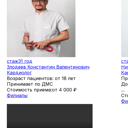
стаж
31 год
ст
Злодеев Константин Валентинович
Ни
Кардиолог
Ка
Возраст пациентов: от 18 лет
Пр
Принимает по ДМС
До
Стоимость приема:
от 4 000
₽
...
Филиалы
Ст
Фи